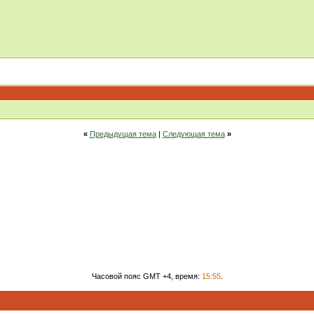
«
Предыдущая тема
|
Следующая тема
»
Часовой пояс GMT +4, время:
15:55
.