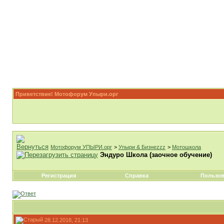
Приветствие! Мотофорум Упыри.орг
Мотофорум УПЫРИ.орг
>
Упыри & Бизнеzzz
>
Мотошкола
Эндуро Школа (заочное обучение)
Регистрация
Справка
Пользов
28.12.2018, 21:13