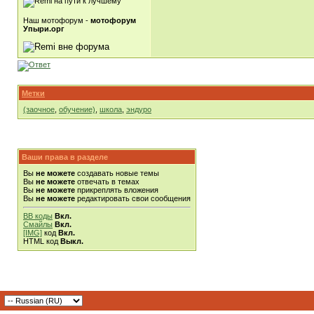
Наш мотофорум -
мотофорум
Упыри.орг
Метки
(заочное
,
обучение)
,
школа
,
эндуро
Ваши права в разделе
Вы
не можете
создавать новые темы
Вы
не можете
отвечать в темах
Вы
не можете
прикреплять вложения
Вы
не можете
редактировать свои сообщения
BB коды
Вкл.
Смайлы
Вкл.
[IMG]
код
Вкл.
HTML код
Выкл.