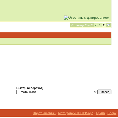
Страница 2 из 2
<
1
2
Быстрый переход
Обратная связь
-
Мотофорум УПЫРИ.орг
-
Архив
-
Вверх