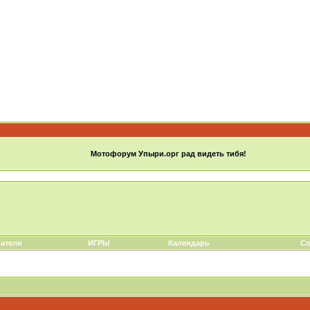
Мотофорум Упыри.орг рад видеть тибя!
атели
ИГРЫ
Календарь
Со