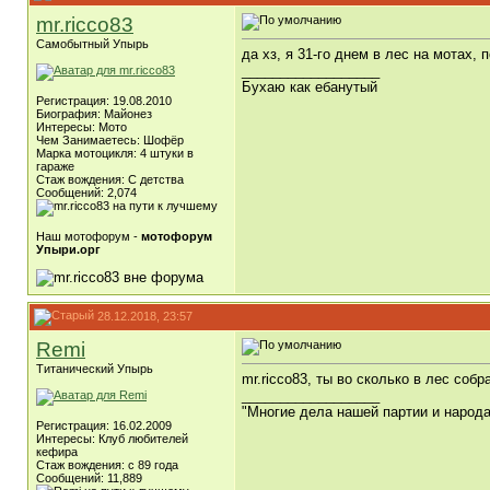
mr.ricco83
Самобытный Упырь
да хз, я 31-го днем в лес на мотах,
__________________
Бухаю как ебанутый
Регистрация: 19.08.2010
Биография: Майонез
Интересы: Мото
Чем Занимаетесь: Шофёр
Марка мотоцикля: 4 штуки в
гараже
Стаж вождения: C детства
Сообщений: 2,074
Наш мотофорум -
мотофорум
Упыри.орг
28.12.2018, 23:57
Remi
Титанический Упырь
mr.ricco83, ты во сколько в лес со
__________________
"Многие дела нашей партии и народ
Регистрация: 16.02.2009
Интересы: Клуб любителей
кефира
Стаж вождения: с 89 года
Сообщений: 11,889