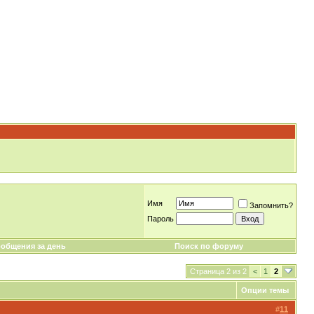
Имя
Запомнить?
Пароль
общения за день
Поиск по форуму
Страница 2 из 2
<
1
2
Опции темы
#
11