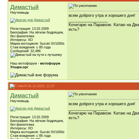
Димастый
Ниучюжыдь
всем доброго утра и хорошего дня!
__________________
Кочегарю на Паравозе. Катаю на Два
Регистрация: 13.02.2009
есть?
Биография: На лёгком бодрящем,
без фанатизма
Интересы: ХО
Марка мотоцикля: Suzuki SV1000s
Стаж вождения: с 85 года
Сообщений: 32,486
Наш мотофорум -
мотофорум
Упыри.орг
06.10.2025, 11:37
Димастый
Ниучюжыдь
всем доброго утра и хорошего дня!
__________________
Кочегарю на Паравозе. Катаю на Два
Регистрация: 13.02.2009
есть?
Биография: На лёгком бодрящем,
без фанатизма
Интересы: ХО
Марка мотоцикля: Suzuki SV1000s
Стаж вождения: с 85 года