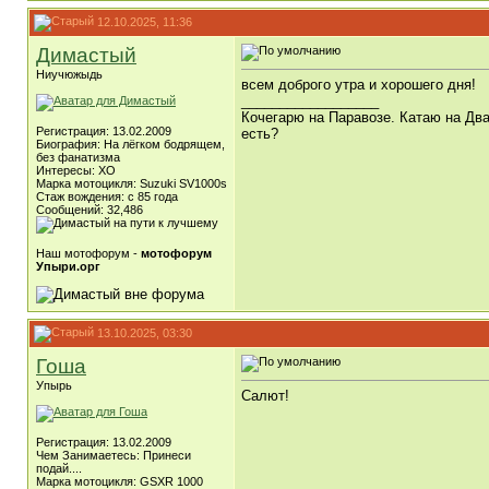
12.10.2025, 11:36
Димастый
Ниучюжыдь
всем доброго утра и хорошего дня!
__________________
Кочегарю на Паравозе. Катаю на Два
Регистрация: 13.02.2009
есть?
Биография: На лёгком бодрящем,
без фанатизма
Интересы: ХО
Марка мотоцикля: Suzuki SV1000s
Стаж вождения: с 85 года
Сообщений: 32,486
Наш мотофорум -
мотофорум
Упыри.орг
13.10.2025, 03:30
Гоша
Упырь
Салют!
Регистрация: 13.02.2009
Чем Занимаетесь: Принеси
подай....
Марка мотоцикля: GSXR 1000