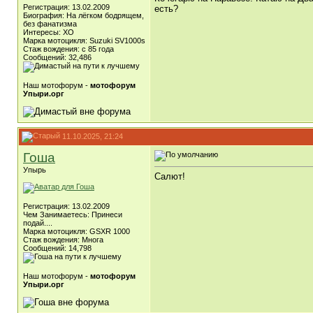
Регистрация: 13.02.2009
есть?
Биография: На лёгком бодрящем,
без фанатизма
Интересы: ХО
Марка мотоцикля: Suzuki SV1000s
Стаж вождения: с 85 года
Сообщений: 32,486
Наш мотофорум -
мотофорум
Упыри.орг
11.10.2025, 21:24
Гоша
Упырь
Салют!
Регистрация: 13.02.2009
Чем Занимаетесь: Принеси
подай....
Марка мотоцикля: GSXR 1000
Стаж вождения: Многа
Сообщений: 14,798
Наш мотофорум -
мотофорум
Упыри.орг