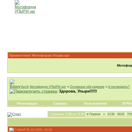
Приветствие! Мотофорум Упыри.орг
Мотофору
Мотофорум УПЫРИ.орг
>
Основные обсуждения
>
А поговорить?
Здорова, Упыри!!!!!!
Регистрация
Справка
Пользователи
ИГРЫ
Страница 7130 из 7178
«
Первая
<
6130
6630
70
05.10.2025, 10:18