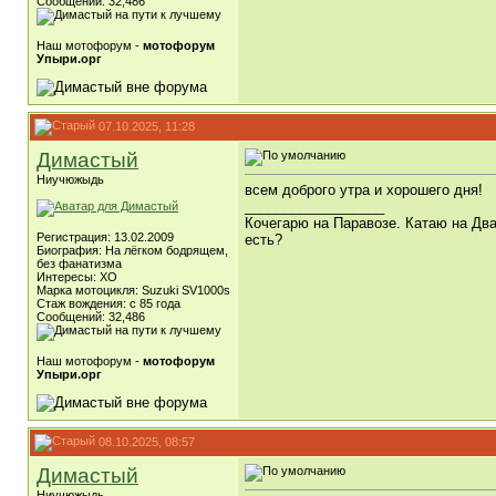
Сообщений: 32,486
Наш мотофорум -
мотофорум
Упыри.орг
07.10.2025, 11:28
Димастый
Ниучюжыдь
всем доброго утра и хорошего дня!
__________________
Кочегарю на Паравозе. Катаю на Два
Регистрация: 13.02.2009
есть?
Биография: На лёгком бодрящем,
без фанатизма
Интересы: ХО
Марка мотоцикля: Suzuki SV1000s
Стаж вождения: с 85 года
Сообщений: 32,486
Наш мотофорум -
мотофорум
Упыри.орг
08.10.2025, 08:57
Димастый
Ниучюжыдь