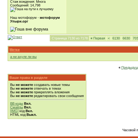
Стаж вождения: Многа
Сообщений: 14,798
Наш мотофорум -
мотофорум
Упыри.орг
Страница 7130 из 7178
«
Первая
<
6130
6630
70
Метки
а ни ахуле ли вы
«
Предыдущ
Ваши права в разделе
Вы
не можете
создавать новые темы
Вы
не можете
отвечать в темах
Вы
не можете
прикреплять вложения
Вы
не можете
редактировать свои сообщения
BB коды
Вкл.
Смайлы
Вкл.
[IMG]
код
Вкл.
HTML код
Выкл.
Часовой 