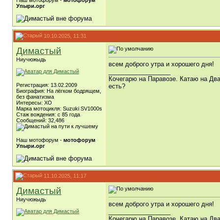
Наш мотофорум -
мотофорум
Упыри.орг
10.10.2025, 11:31
Димастый
Ниучюжыдь
всем доброго утра и хорошего дня!
__________________
Кочегарю на Паравозе. Катаю на Два
Регистрация: 13.02.2009
есть?
Биография: На лёгком бодрящем,
без фанатизма
Интересы: ХО
Марка мотоцикля: Suzuki SV1000s
Стаж вождения: с 85 года
Сообщений: 32,486
Наш мотофорум -
мотофорум
Упыри.орг
11.10.2025, 11:17
Димастый
Ниучюжыдь
всем доброго утра и хорошего дня!
__________________
Кочегарю на Паравозе. Катаю на Два