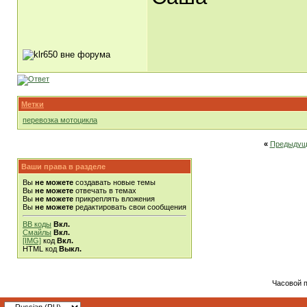
Метки
перевозка мотоцикла
«
Предыдущ
Ваши права в разделе
Вы
не можете
создавать новые темы
Вы
не можете
отвечать в темах
Вы
не можете
прикреплять вложения
Вы
не можете
редактировать свои сообщения
BB коды
Вкл.
Смайлы
Вкл.
[IMG]
код
Вкл.
HTML код
Выкл.
Часовой 