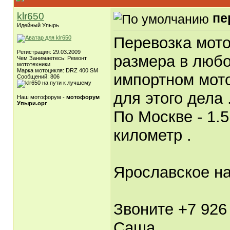
klr650
пе
Идейный Упырь
Перевозка мот
Регистрация: 29.03.2009
размера в люб
Чем Занимаетесь: Ремонт
мототехники
Марка мотоцикля: DRZ 400 SM
импортном мот
Сообщений: 806
для этого дела 
Наш мотофорум -
мотофорум
Упыри.орг
По Москве - 1.5
километр .
Ярославское на
Звоните +7 926 
Саша