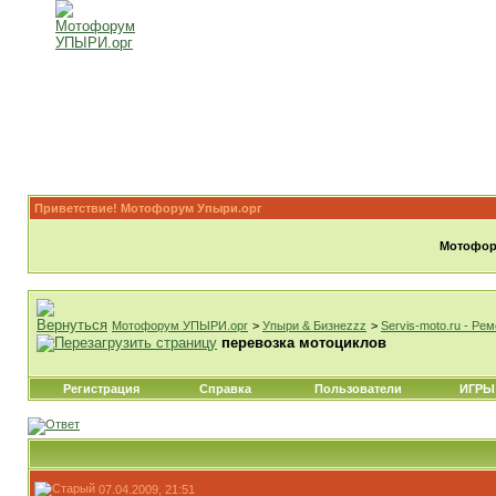
Приветствие! Мотофорум Упыри.орг
Мотофору
Мотофорум УПЫРИ.орг
>
Упыри & Бизнеzzz
>
Servis-moto.ru - Ре
перевозка мотоциклов
Регистрация
Справка
Пользователи
ИГРЫ
07.04.2009, 21:51