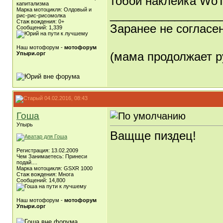
тобой наклейка WoT
капитализма
Марка мотоцикля: Олдовый и
_________________
рис-рис-рисомолка
Стаж вождения: 0+
Заранее не согласе
Сообщений: 1,339
Наш мотофорум -
мотофорум
(мама продолжает р
Упыри.орг
04.02.2016, 08:43
Гоша
Упырь
Ващще пиздец!
Регистрация: 13.02.2009
Чем Занимаетесь: Принеси
подай....
Марка мотоцикля: GSXR 1000
Стаж вождения: Многа
Сообщений: 14,800
Наш мотофорум -
мотофорум
Упыри.орг