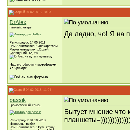
04.02.2016, 10:03
DrAlex
пьяный лекарь
Да ладно, чо! Я на 
Регистрация: 14.05.2011
Чем Занимаетесь: Знахарством
Марка мотоцикля: хОрлей
Сообщений: 12,956
Наш мотофорум -
мотофорум
Упыри.орг
04.02.2016, 11:04
passik
Громогласный Упырь
Бытует мнение что 
планшеты=))))))))))))
Регистрация: 01.10.2010
Интересы: рыбки
Чем Занимаетесь: Руль кручу