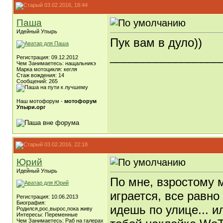
03.02.2016, 18:44
Паша
Идейный Упырь
Пук вам в дуло))
_________________
Регистрация: 09.12.2012
Чем Занимаетесь: нащальникэ
Марка мотоцикля: кегля
Стаж вождения: 14
Сообщений: 265
Наш мотофорум -
мотофорум
Упыри.орг
03.02.2016, 22:18
Юрий
Идейный Упырь
По мне, взростому м
играется, все равно
Регистрация: 10.06.2013
Биография:
идешь по улице... и
Родился,рос,вырос,пока живу
Интересы: Переменные
Чем Занимаетесь: Раб на галерах