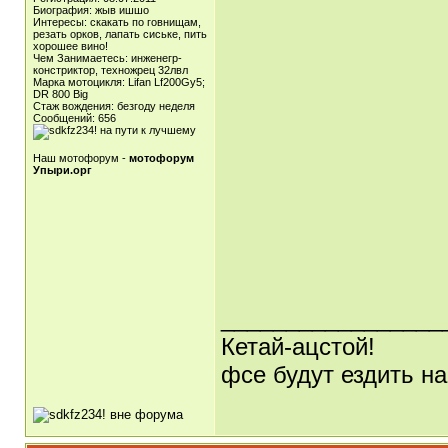
Биография: жыв ишшо
Интересы: скакать по говнищам,
резать орков, лапать сиське, пить
хорошее вино!
Чем Занимаетесь: инженегр-
констриктор, техножрец 32лвл
Марка мотоцикля: Lifan Lf200Gy5;
DR 800 Big
Стаж вождения: безгоду неделя
Сообщений: 656
Наш мотофорум -
мотофорум
Упыри.орг
_________________
Кетай-ацстой!
фсе будут ездить на