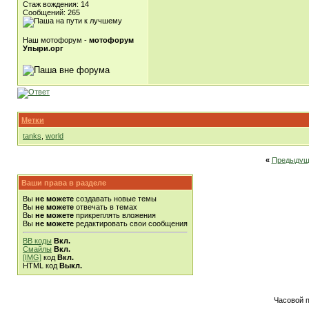
Стаж вождения: 14
Сообщений: 265
Наш мотофорум -
мотофорум
Упыри.орг
Метки
tanks
,
world
«
Предыдущ
Ваши права в разделе
Вы
не можете
создавать новые темы
Вы
не можете
отвечать в темах
Вы
не можете
прикреплять вложения
Вы
не можете
редактировать свои сообщения
BB коды
Вкл.
Смайлы
Вкл.
[IMG]
код
Вкл.
HTML код
Выкл.
Часовой 