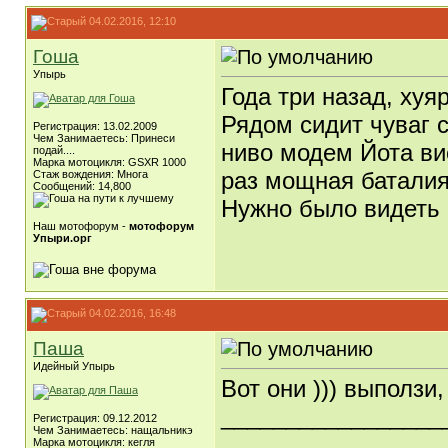
04.02.2016, 12:10
Гоша
Упырь
Года три назад, хуя
Рядом сидит чуваг 
Регистрация: 13.02.2009
Чем Занимаетесь: Принеси
ниво модем Йота вис
подай....
Марка мотоцикля: GSXR 1000
раз мощная баталия,
Стаж вождения: Многа
Сообщений: 14,800
Нужно было видеть 
Наш мотофорум -
мотофорум
Упыри.орг
04.02.2016, 16:48
Паша
Идейный Упырь
Вот они ))) выползи
_________________
Регистрация: 09.12.2012
Чем Занимаетесь: нащальникэ
Марка мотоцикля: кегля