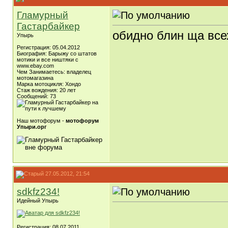
Гламурный
Гастарбайкер
обидно блин ща все
Упырь
Регистрация: 05.04.2012
Биография: Барыжу со штатов
мотики и все ништяки с
www.ebay.com
Чем Занимаетесь: владелец
мотомагазина
Марка мотоцикля: Хондо
Стаж вождения: 20 лет
Сообщений: 73
Наш мотофорум -
мотофорум
Упыри.орг
27.05.2012, 21:54
sdkfz234!
Идейный Упырь
Регистрация: 08.07.2011