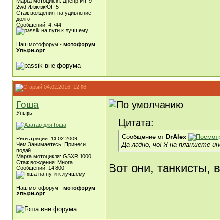
Марка мотоцикля: Днепр МТ 9
2wd ИжжжжЮП 5
Стаж вождения: на удивление
долго
Сообщений: 4,744
Наш мотофорум -
мотофорум
Упыри.орг
04.02.2016, 12:06
Гоша
Упырь
Цитата:
Сообщение от
DrAlex
Регистрация: 13.02.2009
Да ладно, чо! Я на планшете ин
Чем Занимаетесь: Принеси
подай....
Марка мотоцикля: GSXR 1000
Стаж вождения: Многа
Вот они, танкисты,
Сообщений: 14,800
Наш мотофорум -
мотофорум
Упыри.орг