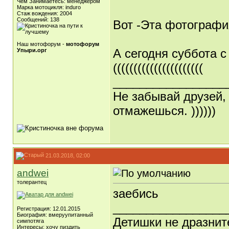
Чем Занимаетесь: менеджером
Марка мотоцикля: induro
Стаж вождения: 2004
Сообщений: 138
Вот -Эта фотограф
Наш мотофорум -
мотофорум
А сегодня суббота 
Упыри.орг
((((((((((((((((((((((
_________________
Не забывай друзей, 
отмажешься.
))))))
21.03.2018, 02:00
andwei
толерантец
заебись
_________________
Регистрация: 12.01.2015
Биография: вмеруупитанный
Детишки не дразнит
симпотяга
Интересы: хочу пиздить