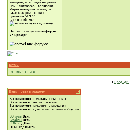
негодяев, но полицаи недремлют.
Чем Занимаетесь: волшебник
Марка мотоцикля: драндулёт
Стаж вождения: с белого
дрынчика "РИГА"
Сообщений: 792
Наш мотофорум -
мотофорум
Упыри.орг
Метки
пятницу?
,
хотите
«
Предыдущ
Ваши права в разделе
Вы
не можете
создавать новые темы
Вы
не можете
отвечать в темах
Вы
не можете
прикреплять вложения
Вы
не можете
редактировать свои сообщения
BB коды
Вкл.
Смайлы
Вкл.
[IMG]
код
Вкл.
HTML код
Выкл.