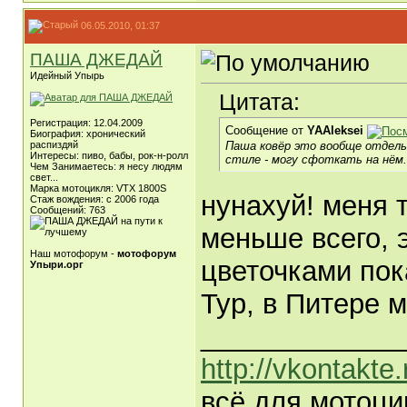
06.05.2010, 01:37
ПАША ДЖЕДАЙ
Идейный Упырь
Цитата:
Регистрация: 12.04.2009
Сообщение от
YAAleksei
Биография: хронический
Паша ковёр это вообще отдель
распиздяй
Интересы: пиво, бабы, рок-н-ролл
стиле - могу сфоткать на нём.
Чем Занимаетесь: я несу людям
свет...
Марка мотоцикля: VTX 1800S
нунахуй! меня 
Стаж вождения: c 2006 года
Сообщений: 763
меньше всего, 
Наш мотофорум -
мотофорум
цветочками пок
Упыри.орг
Тур, в Питере 
_____________
http://vkontakte
всё для мотоци