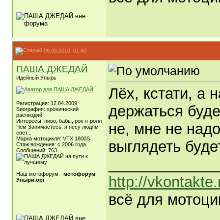
06.05.2010, 01:40
ПАША ДЖЕДАЙ
Идейный Упырь
Лёх, кстати, а 
Регистрация: 12.04.2009
держаться буде
Биография: хронический
распиздяй
Интересы: пиво, бабы, рок-н-ролл
не, мне не над
Чем Занимаетесь: я несу людям
свет...
Марка мотоцикля: VTX 1800S
выглядеть будет
Стаж вождения: c 2006 года
Сообщений: 763
_____________
Наш мотофорум -
мотофорум
http://vkontakte
Упыри.орг
всё для мотоци