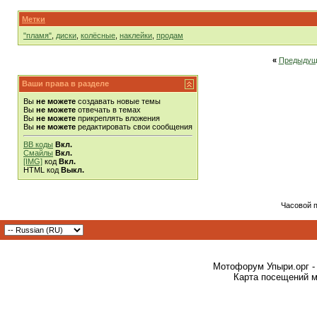
Метки
"пламя"
,
диски
,
колёсные
,
наклейки
,
продам
«
Предыдущ
Ваши права в разделе
Вы
не можете
создавать новые темы
Вы
не можете
отвечать в темах
Вы
не можете
прикреплять вложения
Вы
не можете
редактировать свои сообщения
BB коды
Вкл.
Смайлы
Вкл.
[IMG]
код
Вкл.
HTML код
Выкл.
Часовой 
Мотофорум Упыри.орг -
Карта посещений м