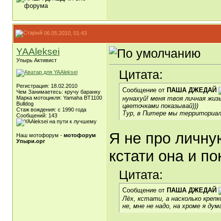
06.05.2010, 01:43
YAAleksei
Упырь Активист
Цитата:
Регистрация: 18.02.2010
Сообщение от
ПАША ДЖЕДАЙ
Чем Занимаетесь: кручу баранку
нунахуй! меня твоя личная жи
Марка мотоцикля: Yamaha BT1100
Bulldog
цветочками показывай)))
Стаж вождения: с 1990 года
Тур, в Питере мы территориал
Сообщений: 143
Я не про личну
Наш мотофорум -
мотофорум
Упыри.орг
кстати она и по
Цитата:
Сообщение от
ПАША ДЖЕДАЙ
Лёх, кстати, а насколько креп
не, мне не надо, на хроме я ду