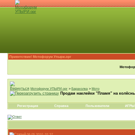
Приветствие! Мотофорум Упыри.орг
Мотофору
Мотофорум УПЫРИ.орг
>
Барахолка
>
Мото
Продам наклейки "Пламя" на колёсн
Регистрация
Справка
Пользователи
ИГРЫ
06.05.2010, 01:37