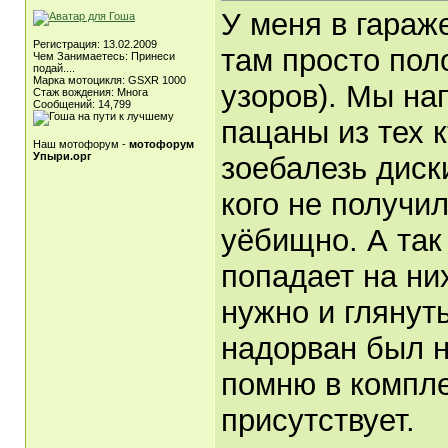
У меня в гараж
Регистрация: 13.02.2009
там просто пол
Чем Занимаетесь: Принеси
подай....
Марка мотоцикля: GSXR 1000
узоров). Мы нап
Стаж вождения: Многа
Сообщений: 14,799
пацаны из тех 
Наш мотофорум -
мотофорум
Упыри.орг
зоебалезь диск
кого не получи
уёбищно. А так
попадает на них
нужно и глянуть
надорван был н
помню в компле
присутствует.