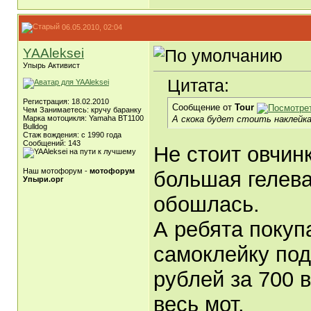
06.05.2010, 02:04
YAAleksei
Упырь Активист
Цитата:
Регистрация: 18.02.2010
Сообщение от
Tour
Чем Занимаетесь: кручу баранку
А скока будет стоить наклейка
Марка мотоцикля: Yamaha BT1100
Bulldog
Стаж вождения: с 1990 года
Сообщений: 143
Не стоит овчин
Наш мотофорум -
мотофорум
большая гелева
Упыри.орг
обошлась.
А ребята покуп
самоклейку под
рублей за 700 
весь мот.