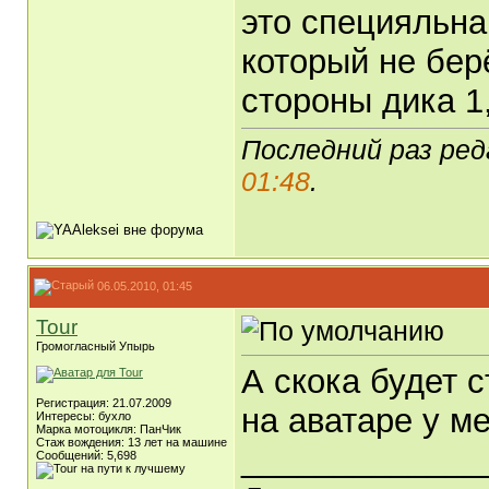
это специяльна
который не бер
стороны дика 1
Последний раз ред
01:48
.
06.05.2010, 01:45
Tour
Громогласный Упырь
А скока будет с
Регистрация: 21.07.2009
на аватаре у м
Интересы: бухло
Марка мотоцикля: ПанЧик
Стаж вождения: 13 лет на машине
_____________
Сообщений: 5,698