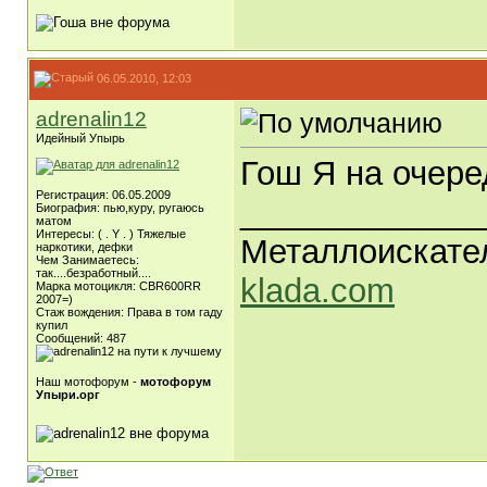
06.05.2010, 12:03
adrenalin12
Идейный Упырь
Гош Я на очере
Регистрация: 06.05.2009
_____________
Биография: пью,куру, ругаюсь
матом
Интересы: ( . Y . ) Тяжелые
Металлоискате
наркотики, дефки
Чем Занимаетесь:
так....безработный....
klada.com
Марка мотоцикля: CBR600RR
2007=)
Стаж вождения: Права в том гаду
купил
Сообщений: 487
Наш мотофорум -
мотофорум
Упыри.орг