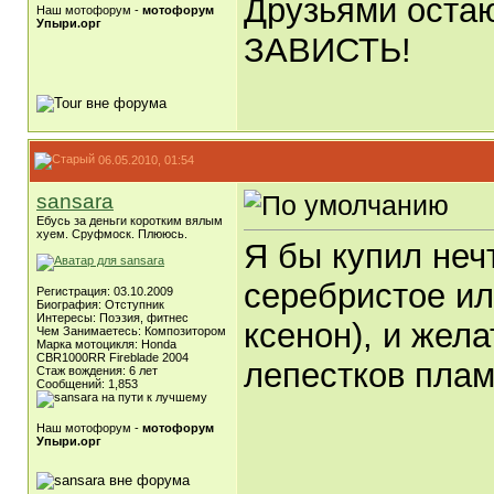
Друзьями остаю
Наш мотофорум -
мотофорум
Упыри.орг
ЗАВИСТЬ!
06.05.2010, 01:54
sansara
Ебусь за деньги коротким вялым
хуем. Сруфмоск. Плююсь.
Я бы купил неч
серебристое ил
Регистрация: 03.10.2009
Биография: Отступник
Интересы: Поэзия, фитнес
ксенон), и жел
Чем Занимаетесь: Композитором
Марка мотоцикля: Honda
CBR1000RR Fireblade 2004
лепестков плам
Стаж вождения: 6 лет
Сообщений: 1,853
Наш мотофорум -
мотофорум
Упыри.орг