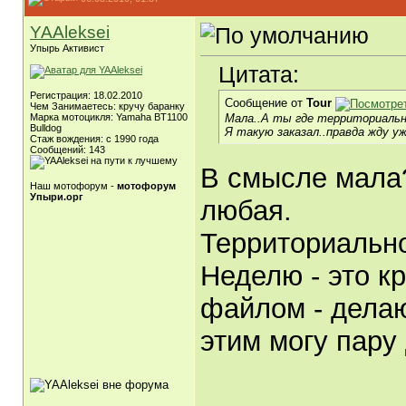
YAAleksei
Упырь Активист
Цитата:
Регистрация: 18.02.2010
Сообщение от
Tour
Чем Занимаетесь: кручу баранку
Мала..А ты где территориаль
Марка мотоцикля: Yamaha BT1100
Bulldog
Я такую заказал..правда жду уж
Стаж вождения: с 1990 года
Сообщений: 143
В смысле мала
Наш мотофорум -
мотофорум
Упыри.орг
любая.
Территориально
Неделю - это к
файлом - делаю
этим могу пару