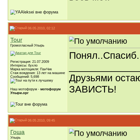
06.05.2010, 02:12
Tour
Громогласный Упырь
Понял..Спасиб.
Регистрация: 21.07.2009
_____________
Интересы: бухло
Марка мотоцикля: ПанЧик
Стаж вождения: 13 лет на машине
Друзьями остаю
Сообщений: 5,698
ЗАВИСТЬ!
Наш мотофорум -
мотофорум
Упыри.орг
06.05.2010, 09:45
Гоша
Упырь