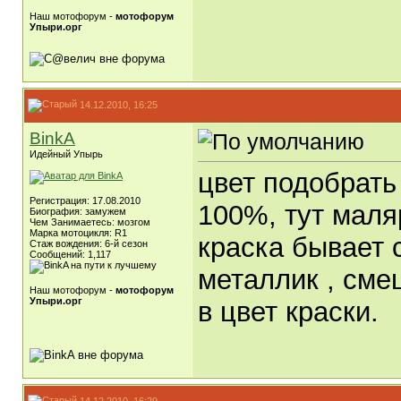
Наш мотофорум -
мотофорум
Упыри.орг
14.12.2010, 16:25
BinkA
Идейный Упырь
цвет подобрать 
Регистрация: 17.08.2010
100%, тут маля
Биография: замужем
Чем Занимаетесь: мозгом
Марка мотоцикля: R1
краска бывает 
Стаж вождения: 6-й сезон
Сообщений: 1,117
металлик , сме
Наш мотофорум -
мотофорум
Упыри.орг
в цвет краски.
14.12.2010, 16:29