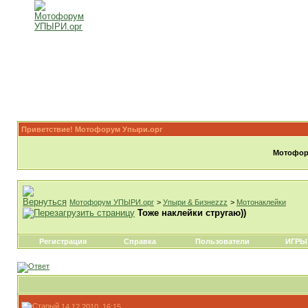
Приветствие! Мотофорум Упыри.орг
Мотофору
Мотофорум УПЫРИ.орг
>
Упыри & Бизнеzzz
>
Мотонаклейки
Тоже наклейки стругаю))
Регистрация
Справка
Пользователи
ИГРЫ
14.12.2010, 16:15