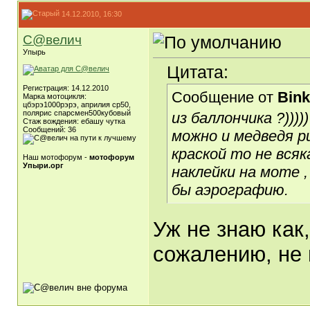
14.12.2010, 16:30
С@велич
Упырь
Цитата:
Регистрация: 14.12.2010
Сообщение от
Bin
Марка мотоцикля:
цбэрэ1000рэрэ, априлия ср50,
полярис спарсмен500кубовый
из баллончика ?)))))
Стаж вождения: ебашу чутка
Сообщений: 36
можно и медведя ри
краской то не всяк
Наш мотофорум -
мотофорум
Упыри.орг
наклейки на моте ,
бы аэрографию.
Уж не знаю как,
сожалению, не в