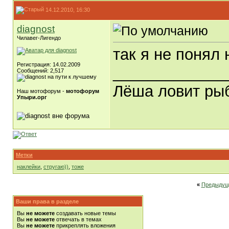
14.12.2010, 16:30
diagnost
Чилавег-Лигендо
так я не понял
Регистрация: 14.02.2009
_____________
Сообщений: 2,517
Лёша ловит рыб
Наш мотофорум -
мотофорум
Упыри.орг
Метки
наклейки
,
стругаю))
,
тоже
«
Предыдущ
Ваши права в разделе
Вы
не можете
создавать новые темы
Вы
не можете
отвечать в темах
Вы
не можете
прикреплять вложения