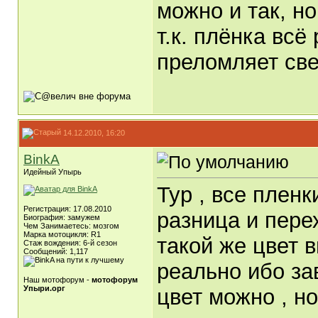
можно и так, но
т.к. плёнка всё
преломляет све
14.12.2010, 16:20
BinkA
Идейный Упырь
Тур , все пленк
Регистрация: 17.08.2010
разница и пере
Биография: замужем
Чем Занимаетесь: мозгом
Марка мотоцикля: R1
такой же цвет в
Стаж вождения: 6-й сезон
Сообщений: 1,117
реально ибо за
Наш мотофорум -
мотофорум
Упыри.орг
цвет можно , но