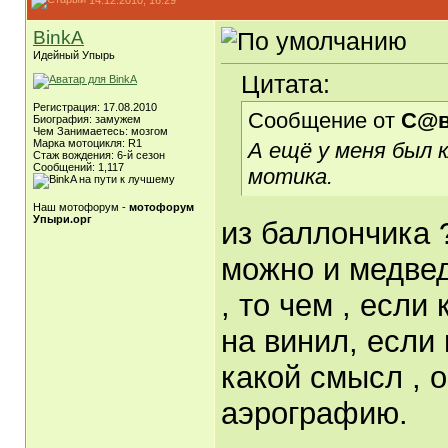
BinkA
Идейный Упырь
Цитата:
Регистрация: 17.08.2010
Сообщение от
С@в
Биография: замужем
Чем Занимаетесь: мозгом
Марка мотоцикля: R1
А ещё у меня был 
Стаж вождения: 6-й сезон
Сообщений: 1,117
мотика.
Наш мотофорум -
мотофорум
Упыри.орг
из баллончика ?
можно и медвед
, то чем , если
на винил, если 
какой смысл , 
аэрографию.