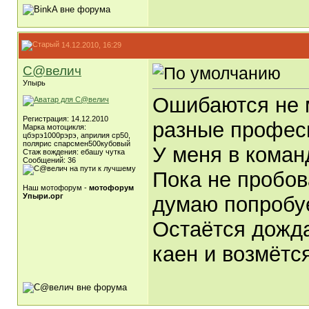
14.12.2010, 16:29
С@велич
Упырь
Ошибаются не м
Регистрация: 14.12.2010
разные профес
Марка мотоцикля:
цбэрэ1000рэрэ, априлия ср50,
полярис спарсмен500кубовый
У меня в команд
Стаж вождения: ебашу чутка
Сообщений: 36
Пока не пробов
Наш мотофорум -
мотофорум
Упыри.орг
думаю попробу
Остаётся дожда
каен и возмётся