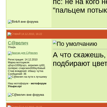
пс: не на кого 
"пальцем потык
14.12.2010, 16:22
С@велич
Упырь
А что скажешь,
Регистрация: 14.12.2010
подбирают цвет 
Марка мотоцикля:
цбэрэ1000рэрэ, априлия ср50,
полярис спарсмен500кубовый
Стаж вождения: ебашу чутка
Сообщений: 36
Наш мотофорум -
мотофорум
Упыри.орг
14.12.2010, 16:23