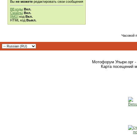
Вы
не можете
редактировать свои сообщения
BB коды
Вкл.
Смайлы
Вкл.
[IMG]
код
Вкл.
HTML код
Выкл.
Часовой 
Мотофорум Упыри.орг -
Карта посещений м