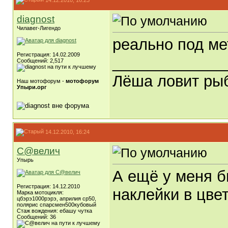
diagnost
Чилавег-Лигендо
реально под ме
Регистрация: 14.02.2009
_____________
Сообщений: 2,517
Лёша ловит рыб
Наш мотофорум -
мотофорум
Упыри.орг
14.12.2010, 16:24
С@велич
Упырь
А ещё у меня б
Регистрация: 14.12.2010
наклейки в цвет
Марка мотоцикля:
цбэрэ1000рэрэ, априлия ср50,
полярис спарсмен500кубовый
Стаж вождения: ебашу чутка
Сообщений: 36