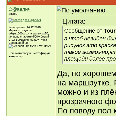
С@велич
Упырь
Цитата:
Регистрация: 14.12.2010
Сообщение от
Tour
Марка мотоцикля:
цбэрэ1000рэрэ, априлия ср50,
полярис спарсмен500кубовый
а чтоб невиден бы
Стаж вождения: ебашу чутка
Сообщений: 36
рисунок это краск
такое возможно,чт
Наш мотофорум -
мотофорум
Упыри.орг
площади далее про
Да, по хорошем
на маршрутке. Р
можно и из плён
прозрачного фо
По поводу пол 