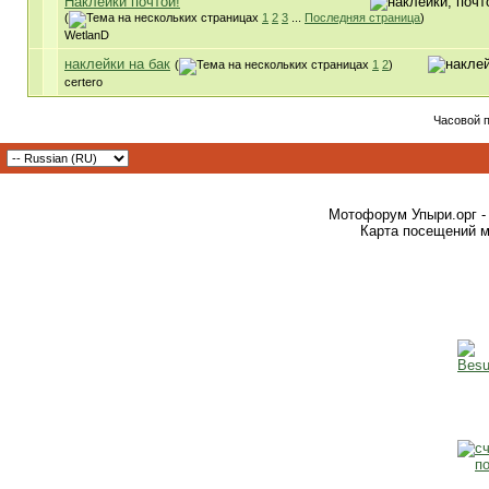
Наклейки почтой!
(
1
2
3
...
Последняя страница
)
WetlanD
наклейки на бак
(
1
2
)
certero
Часовой 
Мотофорум Упыри.орг -
Карта посещений м