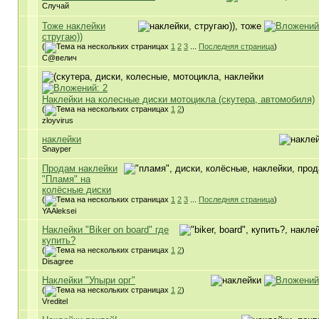
Случай
Тоже наклейки
стругаю))
(
1
2
3
...
Последняя страница
)
С@велич
Наклейки на колесные диски мотоцикла (скутера, автомобиля)
(
1
2
)
zloyvirus
наклейки
Snayper
Продам наклейки
"Пламя" на
колёсные диски
(
1
2
3
...
Последняя страница
)
YAAleksei
Наклейки "Biker on board" где
купить?
(
1
2
)
Disagree
Наклейки "Упыри орг"
(
1
2
)
Vreditel