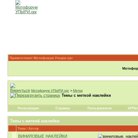
Приветствие! Мотофорум Упыри.орг
Мотофору
Мотофорум УПЫРИ.орг
>
Метки
Темы с меткой
наклейки
Регистрация
Справка
Пользователи
ИГРЫ
Темы с меткой
наклейки
Тема / Автор
ВИНИЛОВЫЕ НАКЛЕЙКИ