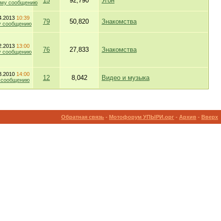
15
92,790
Угон
4.2013
10:39
79
50,820
Знакомства
2.2013
13:00
76
27,833
Знакомства
3.2010
14:00
12
8,042
Видео и музыка
Обратная связь
-
Мотофорум УПЫРИ.орг
-
Архив
-
Вверх