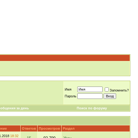
Имя
Запомнить?
Пароль
общения за день
Поиск по форуму
ение
Ответов
Просмотров
Раздел
1.2018
18:32