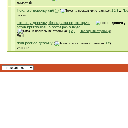
Димастый
Покатаю девочку спб )))
(
1
2
3
...
Пос
alexlove
Тож ищу девочку, без тараканов, которую
готов приглашать в гости раз в неде
(
1
2
3
...
Последняя страница
)
Remi
подбросило девочку
(
1
2
)
WetlanD