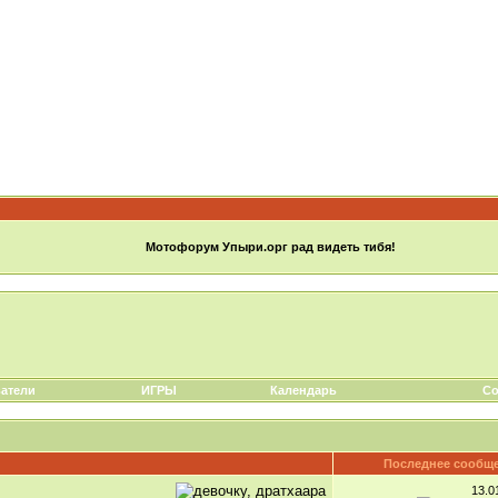
Мотофорум Упыри.орг рад видеть тибя!
атели
ИГРЫ
Календарь
Со
Последнее сообщ
13.0