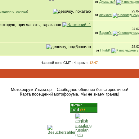
от
Димастый
29.0
ледняя страница
)
от
alexlove
24.0
от
БаронЪ
28.0
от
Нитbl4
Часовой пояс GMT +4, время:
12:47
.
Мотофорум Упыри.орг - Свободное общение без стереотипов!
Карта посещений мотофорума. Мы не знаем границ!