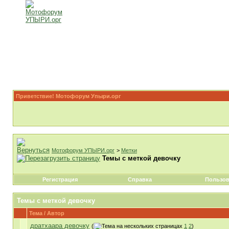
Приветствие! Мотофорум Упыри.орг
Мотофорум УПЫРИ.орг
>
Метки
Темы с меткой
девочку
Регистрация
Справка
Пользов
Темы с меткой
девочку
Тема / Автор
дратхаара девочку
(
1
2
)