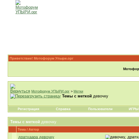
Приветствие! Мотофорум Упыри.орг
Мотофору
Мотофорум УПЫРИ.орг
>
Метки
Темы с меткой
девочку
Регистрация
Справка
Пользователи
ИГРЫ
Темы с меткой
девочку
Тема / Автор
дратхаара девочку