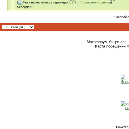
(
1
2
3
...
Последняя страница
)
ScoorpioN
Часовой 
Мотофорум Упыри.орг -
Карта посещений м
Powered b