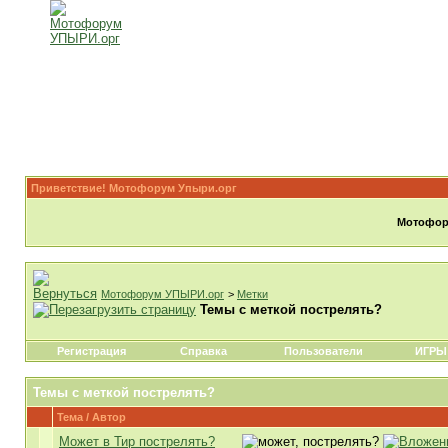
Приветствие! Мотофорум Упыри.орг
Мотофору
Мотофорум УПЫРИ.орг
>
Метки
Темы с меткой
пострелять?
Регистрация
Справка
Пользователи
ИГРЫ
Темы с меткой
пострелять?
Тема / Автор
Может в Тир пострелять?